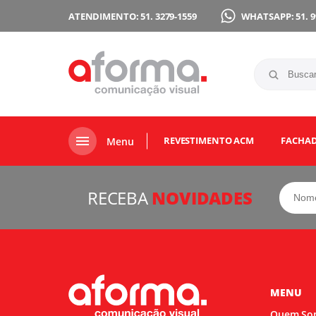
ATENDIMENTO: 51. 3279-1559
WHATSAPP: 51. 9
REVESTIMENTO ACM
FACHA
Menu
RECEBA
NOVIDADES
MENU
Quem So