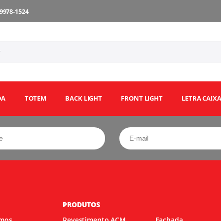
9978-1524
DA
TOTEM
BACK LIGHT
FRONT LIGHT
LETRA CAIX
Página Inicial
Quem Somos
Contato
Revestimento ACM
PRODUTOS
Fachada
mos
Revestimento ACM
Fachada