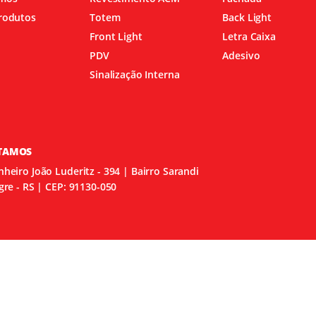
rodutos
Totem
Back Light
Totem
Front Light
Letra Caixa
PDV
Adesivo
Back Light
Sinalização Interna
Front Light
PDV
TAMOS
Letra Caixa
heiro João Luderitz - 394 | Bairro Sarandi
gre - RS | CEP: 91130-050
Adesivo
Sinalização Interna