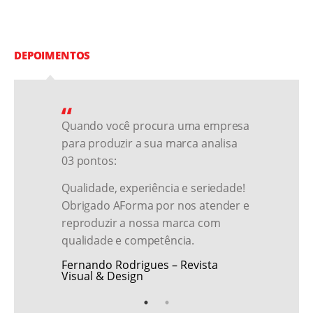
DEPOIMENTOS
Revestimento ACM
Quando você procura uma empresa
Muit
para produzir a sua marca analisa
real
Fachada
03 pontos:
expe
aten
Qualidade, experiência e seriedade!
cert
Obrigado AForma por nos atender e
nov
reproduzir a nossa marca com
Totem
Dr.M
qualidade e competência.
Ped
Fernando Rodrigues – Revista
Visual & Design