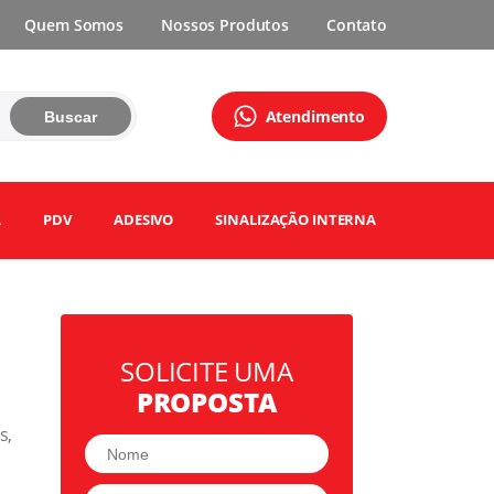
Quem Somos
Nossos Produtos
Contato
Atendimento
Buscar
A
PDV
ADESIVO
SINALIZAÇÃO INTERNA
SOLICITE UMA
PROPOSTA
s,