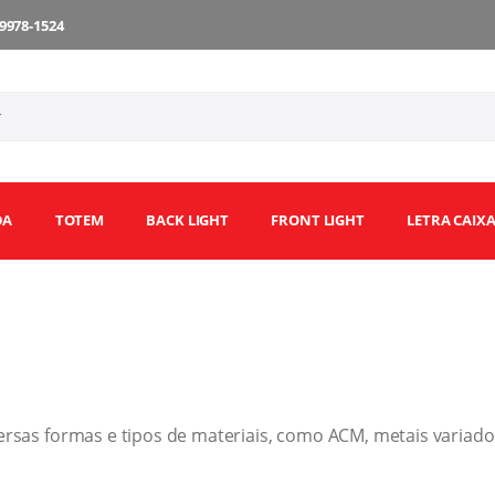
9978-1524
DA
TOTEM
BACK LIGHT
FRONT LIGHT
LETRA CAIX
rsas formas e tipos de materiais, como ACM, metais variado