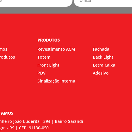
PRODUTOS
mos
Revestimento ACM
Fachada
rodutos
Totem
Back Light
Front Light
Letra Caixa
PDV
Adesivo
Sinalização Interna
TAMOS
heiro João Luderitz - 394 | Bairro Sarandi
gre - RS | CEP: 91130-050