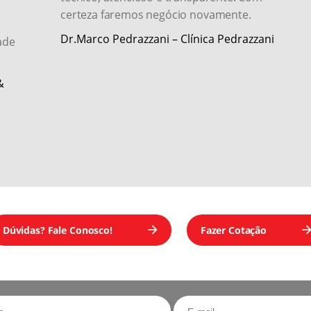
certeza faremos negócio novamente.
Dr.Marco Pedrazzani – Clínica Pedrazzani
ade
Back Light
&
Front Light
PDV
Letra Caixa
Dúvidas? Fale Conosco!
Fazer Cotação
Adesivo
Sinalização Interna