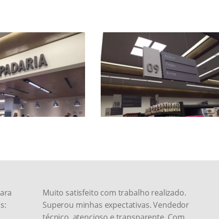
Página Inicial
Quem Somos
Contato
Revestimento ACM
Fachada
ara
Muito satisfeito com trabalho realizado.
s:
Superou minhas expectativas. Vendedor
técnico, atencioso e transparente. Com
Totem