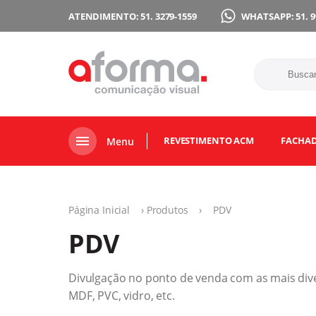
ATENDIMENTO: 51. 3279-1559
WHATSAPP: 51. 9
REVESTIMENTO ACM
FACHA
Menu
Página Inicial
›
Produtos
›
PDV
PDV
Divulgação no ponto de venda com as mais dive
MDF, PVC, vidro, etc.