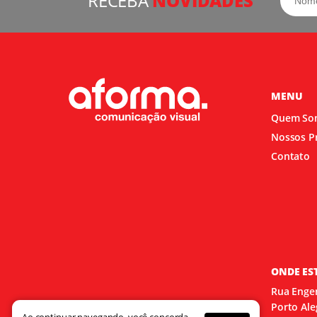
RECEBA
NOVIDADES
MENU
Quem So
Nossos P
Contato
ONDE ES
Rua Engen
Porto Ale